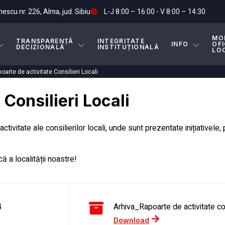
nescu nr. 226, Alma, jud. Sibiu
L-J 8:00 – 16:00 - V 8:00 – 14:30
MO
TRANSPARENȚĂ
INTEGRITATE
INFO
OFI
DECIZIONALĂ
INSTITUȚIONALĂ
LO
oarte de activitate Consilieri Locali
 Consilieri Locali
tivitate ale consilierilor locali, unde sunt prezentate inițiativele,
că a localității noastre!
4
Arhiva_Rapoarte de activitate co
Download