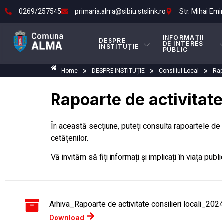
0269/257545
primaria.alma@sibiu.stslink.ro
Str. Mihai Emi
INFORMAȚII
DESPRE
DE INTERES
INSTITUȚIE
PUBLIC
»
»
»
Home
DESPRE INSTITUȚIE
Consiliul Local
Rap
Rapoarte de activitate
În această secțiune, puteți consulta rapoartele de ac
cetățenilor.
Vă invităm să fiți informați și implicați în viața publi
Arhiva_Rapoarte de activitate consilieri locali_202
Download