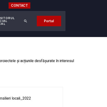
CONTACT
NITORUL
Portal
CIAL
CAL
 proiectele și acțiunile desfășurate în interesul
nsilieri locali_2022